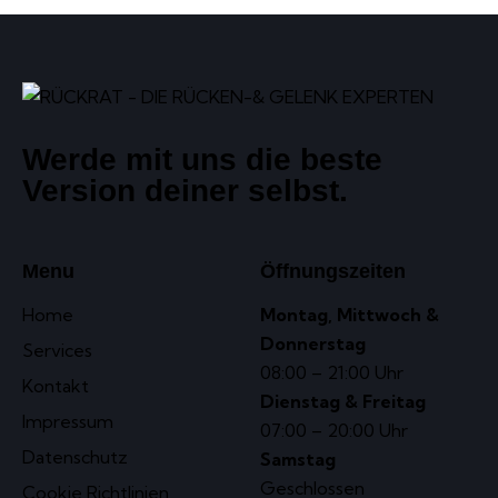
Werde mit uns die beste
Version deiner selbst.
Menu
Öffnungszeiten
Home
Montag, Mittwoch &
Donnerstag
Services
08:00 – 21:00 Uhr
Kontakt
Dienstag & Freitag
Impressum
07:00 – 20:00 Uhr
Datenschutz
Samstag
Geschlossen
Cookie Richtlinien