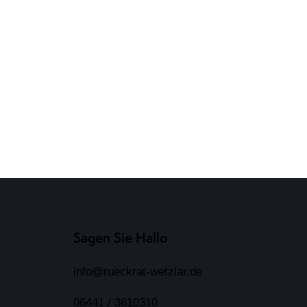
Sagen Sie Hallo
info@rueckrat-wetzlar.de
06441 / 3810310