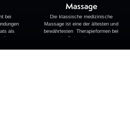
Massage
nt bei
Die klassische medizinische
ündungen
Massage ist eine der ältesten und
ts als
bewährtesten Therapieformen bei
 die
der Behandlung von
änken. Der
Schmerzen.Massage dient der
ozess wird
mechanischen Beeinflussung von
erstützung
Haut, Bindegewebe und Muskulatur
 die
durch Dehnungs ,-Zug- und
u…
Druckreiz.…