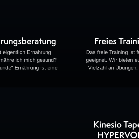
hrungsberatung
Freies Train
t eigentlich Ernährung
Das freie Training ist 
rnähre ich mich gesund?
geeignet. Wir bieten e
unde“ Ernährung ist eine
Vielzahl an Übungen, 
ung,die den Bedarf an
gezielten Kraftaufbau, v
offen deckt Die ideale
Beweglichkeit, geste
ng für Freizeitsportler
Ausdauer, Rumpfkräfti
rate, Eiweiß, Nährstoffe,
Koordination abziele
Vitamine und…
besonderer Schwerpunk
Kinesio Tap
HYPERVO