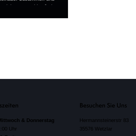
t sich gegenseitig. Jeder
 dass wir anfällig für
ten und Störungen sind,
wir zu viel Sorgen…
szeiten
Besuchen Sie Uns
Mittwoch & Donnerstag
Hermannsteinerstr 83
1:00 Uhr
35576 Wetzlar