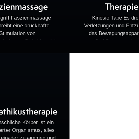
zienmassage
Therapie
griff Faszienmassage
Kinesio Tape Es die
reibt eine druckhafte
Verletzungen und Entz
Stimulation von
des Bewegungsappara
ebsfasern.Dabei handelt
Stabilisierung ohne
ch nicht nur um eine
Beweglichkeit einzuschr
he Massage, weshalb auh
körpereigene Heilungspr
nungen Faszientraining
stimuliert. Es bietet Unt
ofascial Release üblich
und Stabilität ohne
ei der Faszienmassage…
Beweglichkeit z
thikustherapie
schliche Körper ist ein
erter Organismus, alles
iteinader zusammen und