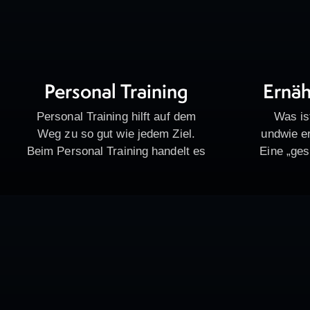
Personal Training
Ernä
Personal Training hilft auf dem
Was is
Weg zu so gut wie jedem Ziel.
undwie e
Beim Personal Training handelt es
Eine „ges
sich um ein individuelles und
Ernähr
professionell maßgeschneidertes
Nährst
Training im direkten Kontakt mit
Ernähru
deinem…
Kohlenhyd