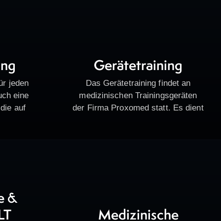
ing
Gerätetraining
für jeden
Das Gerätetraining findet an
uch eine
medizinischen Trainingsgeräten
die auf
der Firma Proxomed statt. Es dient
erbesserte
vor allem der Kräftigung der
igerte
Rumpf- und Stützmuskulatur, der
gung und
Verbesserung und dem Erhalt der
n. Ein
Muskelausdauer, dem
t liegt…
Wiederaufbau nach…
e &
LT
Medizinische