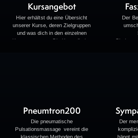
Kursangebot
Fas
Hier erhältst du eine Übersicht
Der Be
unserer Kurse, deren Zielgruppen
umsch
und was dich in den einzelnen
Kursen erwartet. Die Kurse finden
Bindegew
(mit Ausnahmen) im 1.
es si
Obergeschoss in unserem
klassisc
Kursraum statt. Five…
Bezeich
oder My
sind. B
Pneumtron200
Sympa
Die pneumatische
Der men
Pulsationsmassage vereint die
komplizi
klassischen Methoden des
hängt m