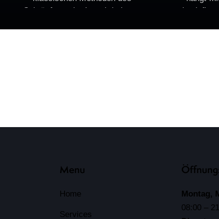
Schröpfens, der Lymphdrainage
beeinfluss
und der Massage bzw. der
weiß,
Refelexzonenmassage in
Krankhei
einem.Mit sanftem Unterdruck und
wenn 
atmosphärischem Druck wird das
Gewebe durchblutet , bis…
Menu
Öffnung
Home
Montag, 
08:00 – 2
Services