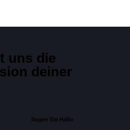
t uns die
sion deiner
Sagen Sie Hallo